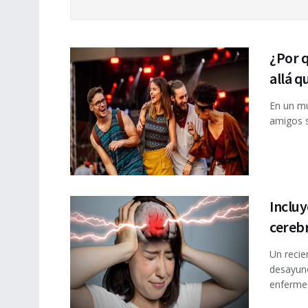
¿Por 
allá qu
En un mu
amigos so
Incluy
cerebr
Un recie
desayuno
enfermed