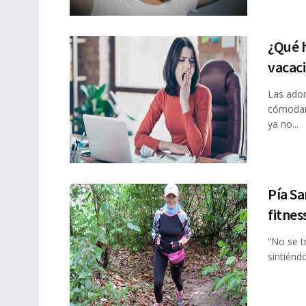
¿Qué h
vacaci
Las ador
cómodame
ya no...
Pía Sa
fitnes
“No se t
sintiénd