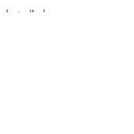
3
…
14