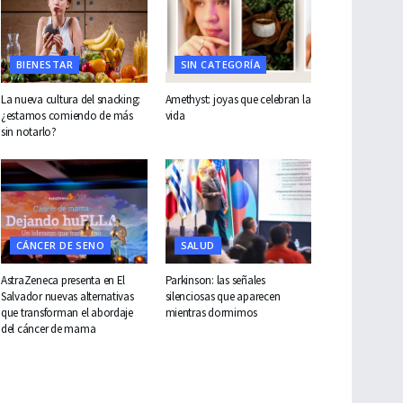
BIENESTAR
SIN CATEGORÍA
La nueva cultura del snacking:
Amethyst: joyas que celebran la
¿estamos comiendo de más
vida
sin notarlo?
CÁNCER DE SENO
SALUD
AstraZeneca presenta en El
Parkinson: las señales
Salvador nuevas alternativas
silenciosas que aparecen
que transforman el abordaje
mientras dormimos
del cáncer de mama