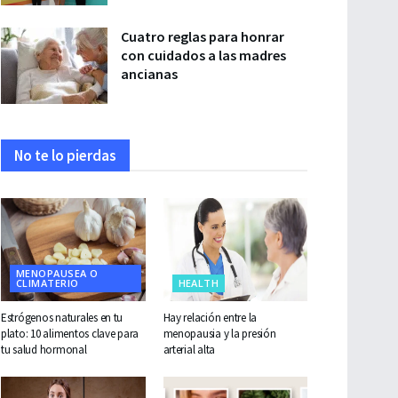
Cuatro reglas para honrar
con cuidados a las madres
ancianas
No te lo pierdas
MENOPAUSEA O
CLIMATERIO
HEALTH
Estrógenos naturales en tu
Hay relación entre la
plato: 10 alimentos clave para
menopausia y la presión
tu salud hormonal
arterial alta