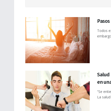
Pasos 
Todos ex
embargo,
Salud 
en una
“Se enti
La salud