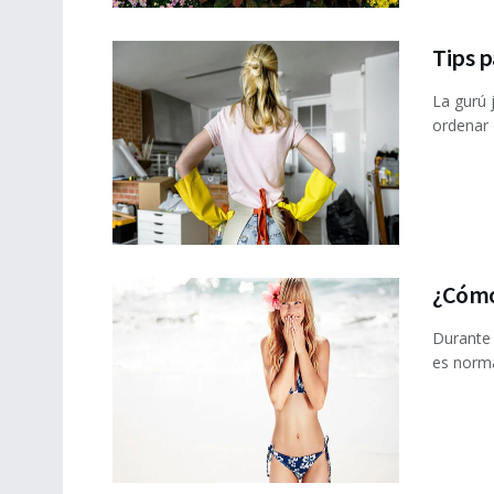
Tips p
La gurú 
ordenar 
¿Cómo 
Durante 
es norma