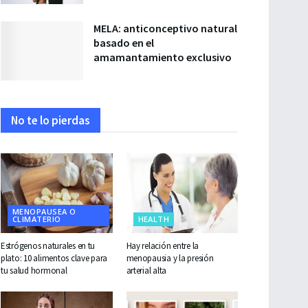
MELA: anticonceptivo natural
basado en el
amamantamiento exclusivo
No te lo pierdas
MENOPAUSEA O
CLIMATERIO
HEALTH
Estrógenos naturales en tu
Hay relación entre la
plato: 10 alimentos clave para
menopausia y la presión
tu salud hormonal
arterial alta