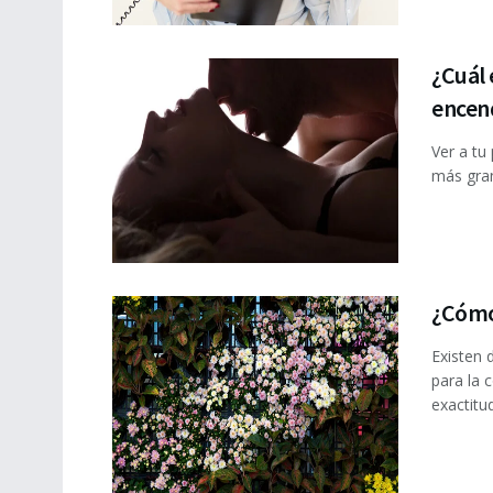
¿Cuál 
encen
Ver a tu
más gran
¿Cómo 
Existen 
para la 
exactitud