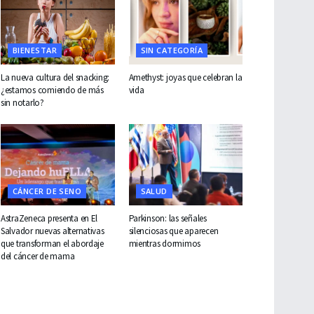
BIENESTAR
SIN CATEGORÍA
La nueva cultura del snacking:
Amethyst: joyas que celebran la
¿estamos comiendo de más
vida
sin notarlo?
CÁNCER DE SENO
SALUD
AstraZeneca presenta en El
Parkinson: las señales
Salvador nuevas alternativas
silenciosas que aparecen
que transforman el abordaje
mientras dormimos
del cáncer de mama