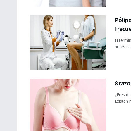
Pólipo
frecu
El térmi
no es ca
8 razo
¿Eres de
Existen 