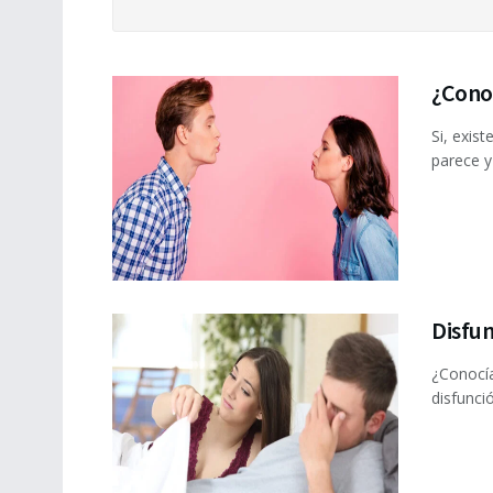
¿Cono
Si, exis
parece y
Disfun
¿Conocías
disfunci