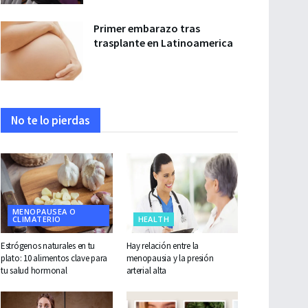
Primer embarazo tras
trasplante en Latinoamerica
No te lo pierdas
MENOPAUSEA O
CLIMATERIO
HEALTH
Estrógenos naturales en tu
Hay relación entre la
plato: 10 alimentos clave para
menopausia y la presión
tu salud hormonal
arterial alta