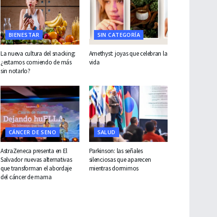
BIENESTAR
SIN CATEGORÍA
La nueva cultura del snacking:
Amethyst: joyas que celebran la
¿estamos comiendo de más
vida
sin notarlo?
CÁNCER DE SENO
SALUD
AstraZeneca presenta en El
Parkinson: las señales
Salvador nuevas alternativas
silenciosas que aparecen
que transforman el abordaje
mientras dormimos
del cáncer de mama