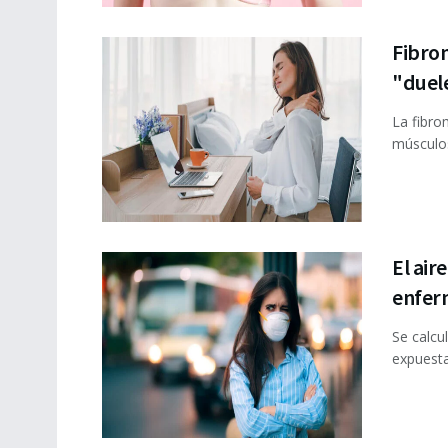
Fibrom
"duel
La fibro
músculos
El air
enfer
Se calcu
expuesta