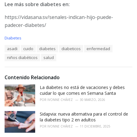
Lee más sobre diabetes en:
https://vidasana.sv/senales-indican-hijo-puede-
padecer-diabetes/
C
Diabetes
a
T
asadi
cuido
diabetes
diabeticos
enfermedad
t
a
e
niños diabéticos
salud
g
g
s
o
:
r
i
Contenido Relacionado
e
La diabetes no está de vacaciones y debes
s
:
cuidar lo que comes en Semana Santa
POR
IVONNE CHÁVEZ
30 MARZO, 2026
Sidapvia: nueva alternativa para el control de
la diabetes tipo 2 en adultos
POR
IVONNE CHÁVEZ
11 DICIEMBRE, 2025