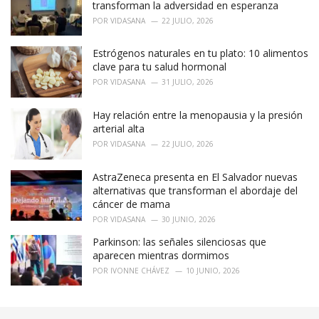
r
transforman la adversidad en esperanza
i
POR
VIDASANA
22 JULIO, 2026
e
s
Estrógenos naturales en tu plato: 10 alimentos
:
clave para tu salud hormonal
POR
VIDASANA
31 JULIO, 2026
Hay relación entre la menopausia y la presión
arterial alta
POR
VIDASANA
22 JULIO, 2026
AstraZeneca presenta en El Salvador nuevas
alternativas que transforman el abordaje del
cáncer de mama
POR
VIDASANA
30 JUNIO, 2026
Parkinson: las señales silenciosas que
aparecen mientras dormimos
POR
IVONNE CHÁVEZ
10 JUNIO, 2026