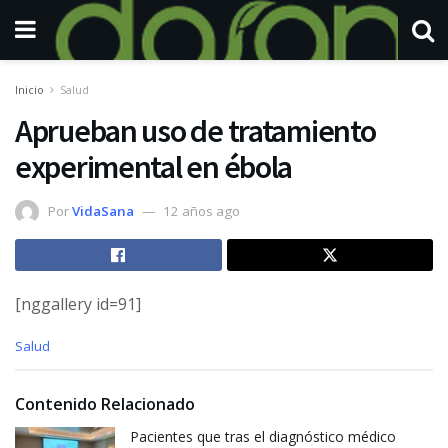
Inicio
Salud
Aprueban uso de tratamiento
experimental en ébola
Por
VidaSana
12 años ago
[nggallery id=91]
C
Salud
a
t
e
Contenido Relacionado
g
o
Pacientes que tras el diagnóstico médico