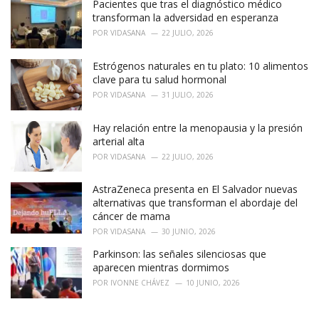
Pacientes que tras el diagnóstico médico
s
:
transforman la adversidad en esperanza
POR
VIDASANA
22 JULIO, 2026
Estrógenos naturales en tu plato: 10 alimentos
clave para tu salud hormonal
POR
VIDASANA
31 JULIO, 2026
Hay relación entre la menopausia y la presión
arterial alta
POR
VIDASANA
22 JULIO, 2026
AstraZeneca presenta en El Salvador nuevas
alternativas que transforman el abordaje del
cáncer de mama
POR
VIDASANA
30 JUNIO, 2026
Parkinson: las señales silenciosas que
aparecen mientras dormimos
POR
IVONNE CHÁVEZ
10 JUNIO, 2026