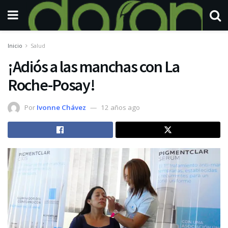
Inicio
Salud
¡Adiós a las manchas con La
Roche-Posay!
Por
Ivonne Chávez
12 años ago