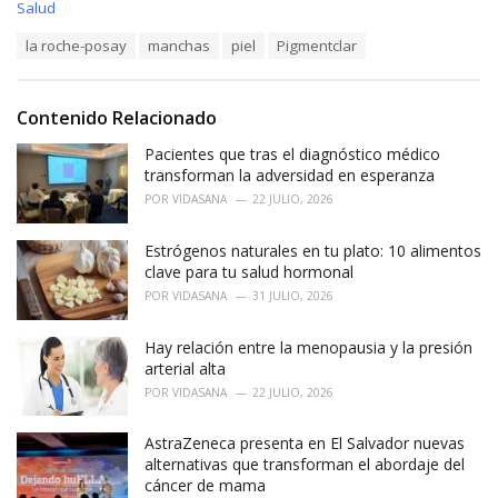
C
Salud
a
T
la roche-posay
manchas
piel
Pigmentclar
t
a
e
g
g
s
o
Contenido Relacionado
:
r
i
Pacientes que tras el diagnóstico médico
e
transforman la adversidad en esperanza
s
POR
VIDASANA
22 JULIO, 2026
:
Estrógenos naturales en tu plato: 10 alimentos
clave para tu salud hormonal
POR
VIDASANA
31 JULIO, 2026
Hay relación entre la menopausia y la presión
arterial alta
POR
VIDASANA
22 JULIO, 2026
AstraZeneca presenta en El Salvador nuevas
alternativas que transforman el abordaje del
cáncer de mama