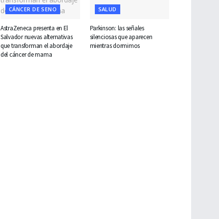
CÁNCER DE SENO
SALUD
AstraZeneca presenta en El
Parkinson: las señales
Salvador nuevas alternativas
silenciosas que aparecen
que transforman el abordaje
mientras dormimos
del cáncer de mama