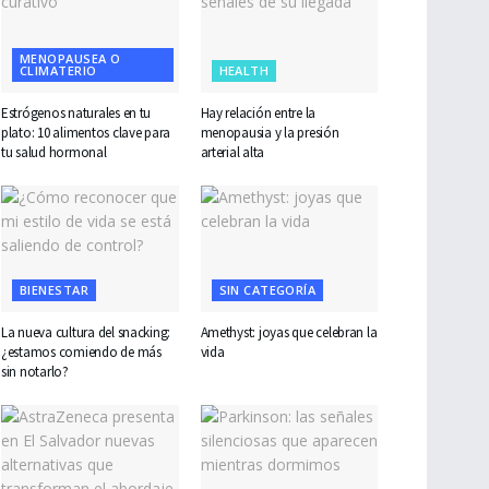
MENOPAUSEA O
CLIMATERIO
HEALTH
Estrógenos naturales en tu
Hay relación entre la
plato: 10 alimentos clave para
menopausia y la presión
tu salud hormonal
arterial alta
BIENESTAR
SIN CATEGORÍA
La nueva cultura del snacking:
Amethyst: joyas que celebran la
¿estamos comiendo de más
vida
sin notarlo?