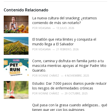
o
:
r
i
Contenido Relacionado
e
La nueva cultura del snacking: ¿estamos
s
:
comiendo de más sin notarlo?
POR
VIDASANA
13 JULIO, 2026
El triatlón que reta límites y conquista el
mundo llega a El Salvador
POR
VIDASANA
21 FEBRERO, 2026
Corre, camina y disfruta en familia junto a tu
mascota mientras apoyas al Hogar Padre Vito
Guarato.
POR
IVONNE CHÁVEZ
4 NOVIEMBRE, 2025
Estudio: Dar 7.000 pasos diarios puede reducir
los riesgos de enfermedades crónicas
POR
IVONNE CHÁVEZ
29 OCTUBRE, 2025
Qué pasa con la grasa cuando adelgazas... qué
tienen que ver con los pulmones