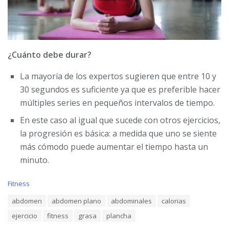
¿Cuánto debe durar?
La mayoría de los expertos sugieren que entre 10 y
30 segundos es suficiente ya que es preferible hacer
múltiples series en pequeños intervalos de tiempo.
En este caso al igual que sucede con otros ejercicios,
la progresión es básica: a medida que uno se siente
más cómodo puede aumentar el tiempo hasta un
minuto.
C
Fitness
a
T
abdomen
abdomen plano
abdominales
calorias
t
a
e
ejercicio
fitness
grasa
plancha
g
g
s