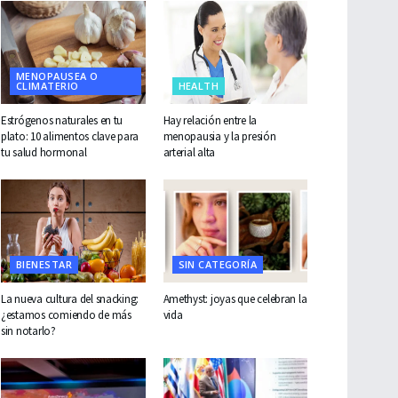
MENOPAUSEA O
CLIMATERIO
HEALTH
Estrógenos naturales en tu
Hay relación entre la
plato: 10 alimentos clave para
menopausia y la presión
tu salud hormonal
arterial alta
BIENESTAR
SIN CATEGORÍA
La nueva cultura del snacking:
Amethyst: joyas que celebran la
¿estamos comiendo de más
vida
sin notarlo?