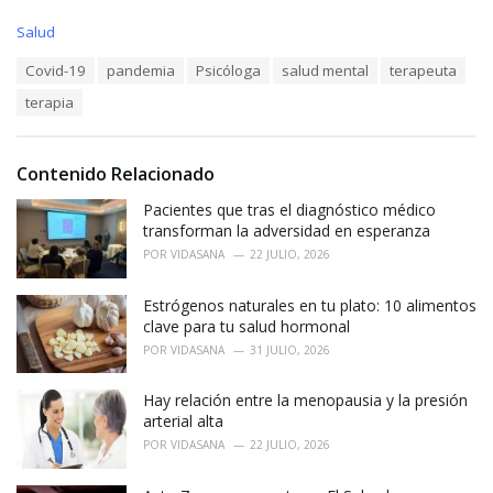
C
Salud
a
T
Covid-19
pandemia
Psicóloga
salud mental
terapeuta
t
a
e
terapia
g
g
s
o
:
r
i
Contenido Relacionado
e
Pacientes que tras el diagnóstico médico
s
:
transforman la adversidad en esperanza
POR
VIDASANA
22 JULIO, 2026
Estrógenos naturales en tu plato: 10 alimentos
clave para tu salud hormonal
POR
VIDASANA
31 JULIO, 2026
Hay relación entre la menopausia y la presión
arterial alta
POR
VIDASANA
22 JULIO, 2026