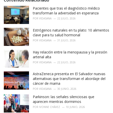
Contenido Relacionado
:
r
i
Pacientes que tras el diagnóstico médico
e
transforman la adversidad en esperanza
s
POR
VIDASANA
22 JULIO, 2026
:
Estrógenos naturales en tu plato: 10 alimentos
clave para tu salud hormonal
POR
VIDASANA
31 JULIO, 2026
Hay relación entre la menopausia y la presión
arterial alta
POR
VIDASANA
22 JULIO, 2026
AstraZeneca presenta en El Salvador nuevas
alternativas que transforman el abordaje del
cáncer de mama
POR
VIDASANA
30 JUNIO, 2026
Parkinson: las señales silenciosas que
aparecen mientras dormimos
POR
IVONNE CHÁVEZ
10 JUNIO, 2026