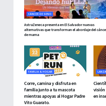
CÁNCER DE SENO
AstraZeneca presenta en El Salvador nuevas
alternativas que transforman el abordaje del cánce
de mama
FAMILIA & HOGAR
LANZ
Corre, camina y disfruta en
Cientí
familia junto a tu mascota
visión
mientras apoyas al Hogar Padre
en ins
Vito Guarato.