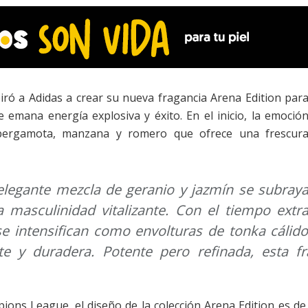
iró a Adidas a crear su nueva fragancia Arena Edition par
 emana energía explosiva y éxito. En el inicio, la emoció
bergamota, manzana y romero que ofrece una frescur
 elegante mezcla de geranio y jazmín se subray
a masculinidad vitalizante. Con el tiempo extr
 intensifican como envolturas de tonka cálido 
te y duradera. Potente pero refinada, esta f
pions League, el diseño de la colección Arena Edition es de