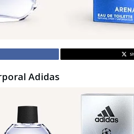
Sh
rporal Adidas