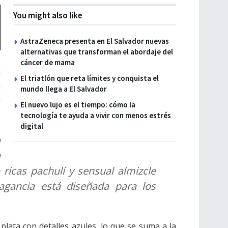
You might also like
AstraZeneca presenta en El Salvador nuevas
alternativas que transforman el abordaje del
cáncer de mama
a
El triatlón que reta límites y conquista el
n
mundo llega a El Salvador
a
El nuevo lujo es el tiempo: cómo la
tecnología te ayuda a vivir con menos estrés
digital
a
a
ricas pachulí y sensual almizcle
ragancia está diseñada para los
 plata con detalles azules, lo que se suma a la