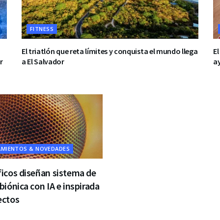
FITNESS
El triatlón que reta límites y conquista el mundo llega
El
r
a El Salvador
ay
AMIENTOS & NOVEDADES
ficos diseñan sistema de
 biónica con IA e inspirada
ectos