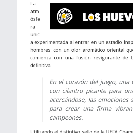
La
atm
ósfe
ra
únic
a experimentada al entrar en un estadio insp
hombres, con un olor aromático oriental que
comienza con una fusión revigorante de 
definitiva.
En el corazón del juego, una
con cilantro picante para un
acercándose, las emociones se
para crear una firma vibran
campeones.
Utilizando el distintivo sello de la UEFA Cham