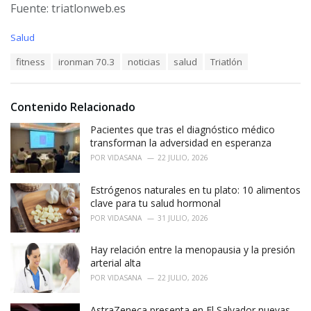
Fuente: triatlonweb.es
C
Salud
a
T
fitness
ironman 70.3
noticias
salud
Triatlón
t
a
e
g
g
s
o
Contenido Relacionado
:
r
i
Pacientes que tras el diagnóstico médico
e
transforman la adversidad en esperanza
s
POR
VIDASANA
22 JULIO, 2026
:
Estrógenos naturales en tu plato: 10 alimentos
clave para tu salud hormonal
POR
VIDASANA
31 JULIO, 2026
Hay relación entre la menopausia y la presión
arterial alta
POR
VIDASANA
22 JULIO, 2026
AstraZeneca presenta en El Salvador nuevas