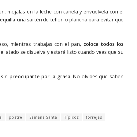
, mójalas en la leche con canela y envuélvela con el
equilla
una sartén de teflón o plancha para evitar que
 eso, mientras trabajas con el pan,
coloca todos los
 el atado se disuelva y estará listo cuando veas que su
y
sin preocuparte por la grasa
. No olvides que saben
a
postre
Semana Santa
Típicos
torrejas