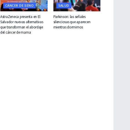
CÁNCER DE SENO
SALUD
AstraZeneca presenta en El
Parkinson: las señales
Salvador nuevas alternativas
silenciosas que aparecen
que transforman el abordaje
mientras dormimos
del cáncer de mama