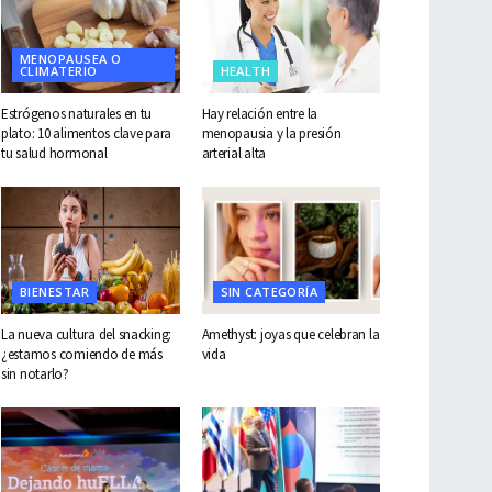
MENOPAUSEA O
CLIMATERIO
HEALTH
Estrógenos naturales en tu
Hay relación entre la
plato: 10 alimentos clave para
menopausia y la presión
tu salud hormonal
arterial alta
BIENESTAR
SIN CATEGORÍA
La nueva cultura del snacking:
Amethyst: joyas que celebran la
¿estamos comiendo de más
vida
sin notarlo?