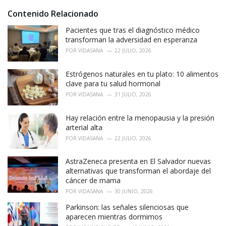
:
r
i
Contenido Relacionado
e
Pacientes que tras el diagnóstico médico
s
:
transforman la adversidad en esperanza
POR
VIDASANA
22 JULIO, 2026
Estrógenos naturales en tu plato: 10 alimentos
clave para tu salud hormonal
POR
VIDASANA
31 JULIO, 2026
Hay relación entre la menopausia y la presión
arterial alta
POR
VIDASANA
22 JULIO, 2026
AstraZeneca presenta en El Salvador nuevas
alternativas que transforman el abordaje del
cáncer de mama
POR
VIDASANA
30 JUNIO, 2026
Parkinson: las señales silenciosas que
aparecen mientras dormimos