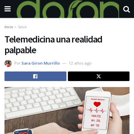
Inicio
Salud
Telemedicina una realidad
palpable
Por
Sara Giron Murrillo
12 años ago