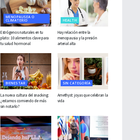
MENOPAUSEA O
CLIMATERIO
HEALTH
Estrógenos naturales en tu
Hay relación entre la
plato: 10 alimentos clave para
menopausia y la presión
tu salud hormonal
arterial alta
BIENESTAR
SIN CATEGORÍA
La nueva cultura del snacking:
Amethyst: joyas que celebran la
¿estamos comiendo de más
vida
sin notarlo?