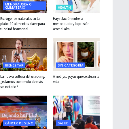
MENOPAUSEA O
CLIMATERIO
HEALTH
Estrógenos naturales en tu
Hay relación entre la
plato: 10 alimentos clave para
menopausia y la presión
tu salud hormonal
arterial alta
BIENESTAR
SIN CATEGORÍA
La nueva cultura del snacking:
Amethyst: joyas que celebran la
¿estamos comiendo de más
vida
sin notarlo?
CÁNCER DE SENO
SALUD