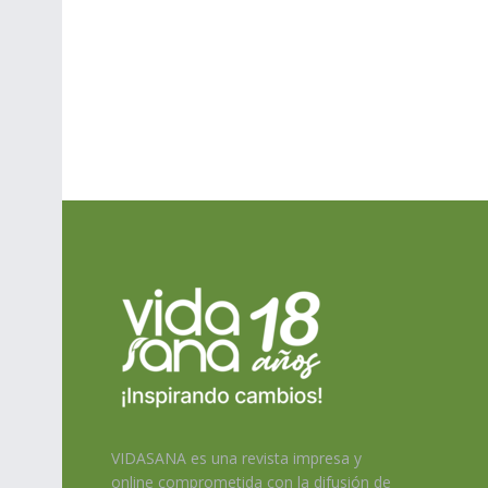
VIDASANA es una revista impresa y
online comprometida con la difusión de