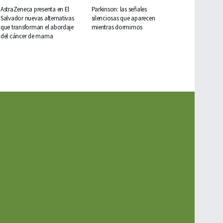
AstraZeneca presenta en El
Parkinson: las señales
Salvador nuevas alternativas
silenciosas que aparecen
que transforman el abordaje
mientras dormimos
del cáncer de mama