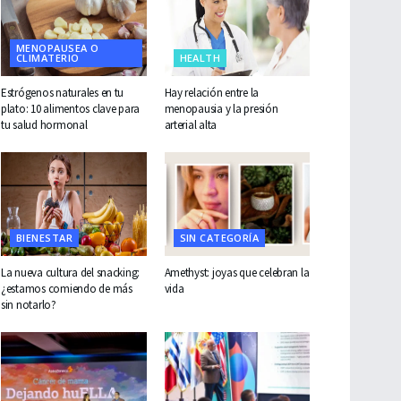
MENOPAUSEA O
CLIMATERIO
HEALTH
Estrógenos naturales en tu
Hay relación entre la
plato: 10 alimentos clave para
menopausia y la presión
tu salud hormonal
arterial alta
BIENESTAR
SIN CATEGORÍA
La nueva cultura del snacking:
Amethyst: joyas que celebran la
¿estamos comiendo de más
vida
sin notarlo?