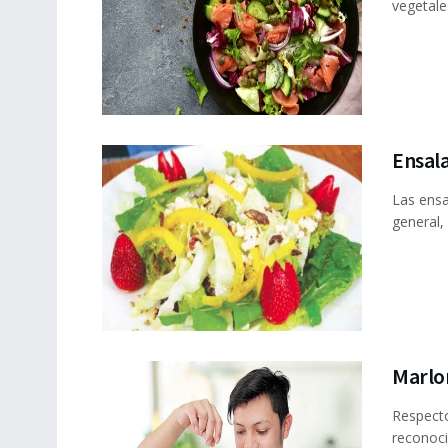
vegetale
Ensal
Las ensal
general
Marlon
Respecto
reconoci