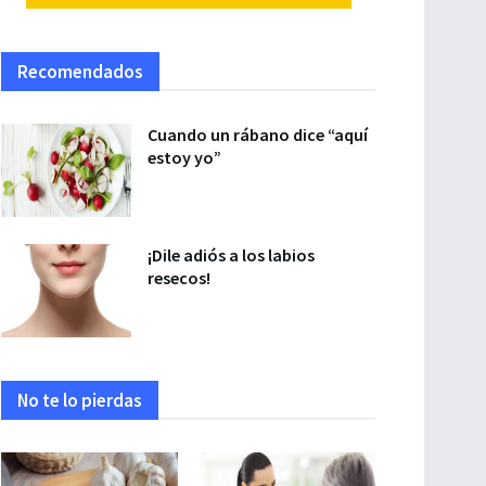
Recomendados
Cuando un rábano dice “aquí
estoy yo”
¡Dile adiós a los labios
resecos!
No te lo pierdas