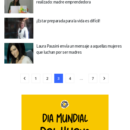
realizado: madre emprendedora
¡Estar preparada para la vida es difícil!
Laura Pausini envía un mensaje a aquellas mujeres
que luchan por ser madres
1
2
3
4
…
7