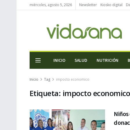
miércoles, agosto 5, 2026
Newsletter
Kiosko digital
Di
INICIO
SALUD
NUTRICIÓN
Inicio
Tag
impocto economico
Etiqueta:
impocto economic
Niños 
donac