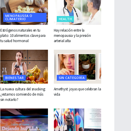
MENOPAUSEA O
CLIMATERIO
HEALTH
Estrógenos naturales en tu
Hay relación entre la
plato: 10 alimentos clave para
menopausia y la presión
tu salud hormonal
arterial alta
BIENESTAR
SIN CATEGORÍA
La nueva cultura del snacking:
Amethyst: joyas que celebran la
¿estamos comiendo de más
vida
sin notarlo?