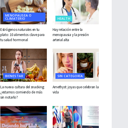
MENOPAUSEA O
CLIMATERIO
HEALTH
Estrógenos naturales en tu
Hay relación entre la
plato: 10 alimentos clave para
menopausia y la presión
tu salud hormonal
arterial alta
BIENESTAR
SIN CATEGORÍA
La nueva cultura del snacking:
Amethyst: joyas que celebran la
¿estamos comiendo de más
vida
sin notarlo?