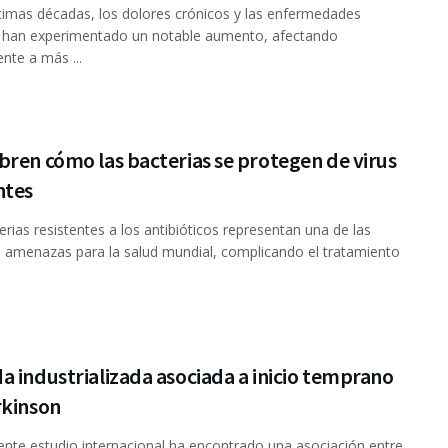
ltimas décadas, los dolores crónicos y las enfermedades
s han experimentado un notable aumento, afectando
nte a más ...
ren cómo las bacterias se protegen de virus
ntes
erias resistentes a los antibióticos representan una de las
amenazas para la salud mundial, complicando el tratamiento
 industrializada asociada a inicio temprano
rkinson
nte estudio internacional ha encontrado una asociación entre