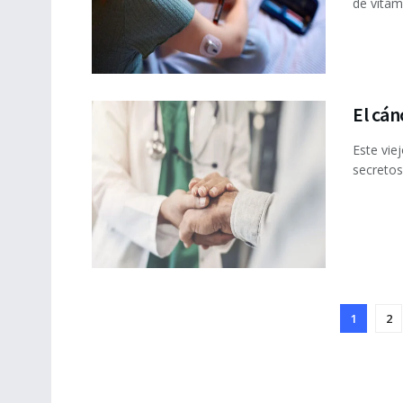
de vitam
El cán
Este vie
secretos
1
2