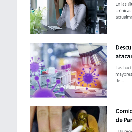
En las ú
crónica
actualme
Descub
ataca
Las bact
mayores 
de ...
Comida
de Pa
Un recie