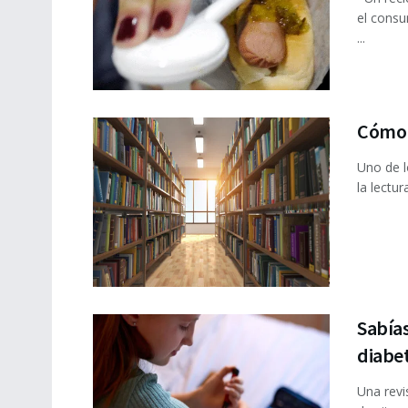
el consu
...
Cómo i
Uno de l
la lectur
Sabías
diabet
Una revi