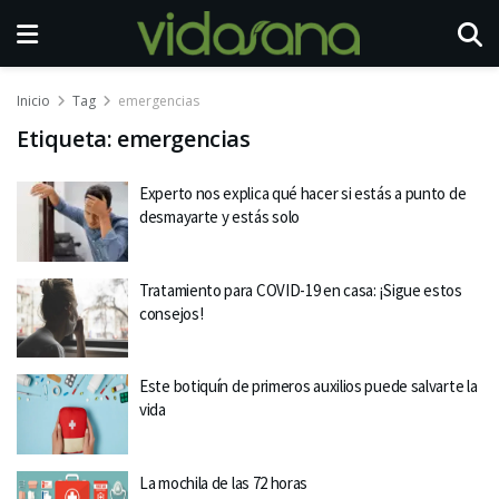
Inicio
Tag
emergencias
Etiqueta:
emergencias
Experto nos explica qué hacer si estás a punto de
desmayarte y estás solo
Tratamiento para COVID-19 en casa: ¡Sigue estos
consejos!
Este botiquín de primeros auxilios puede salvarte la
vida
La mochila de las 72 horas