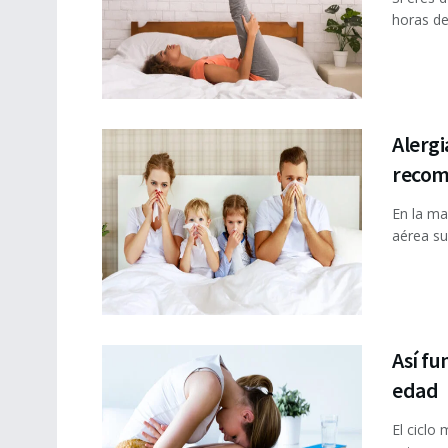
horas de
Alergi
recom
En la ma
aérea sup
Así fu
edad
El ciclo