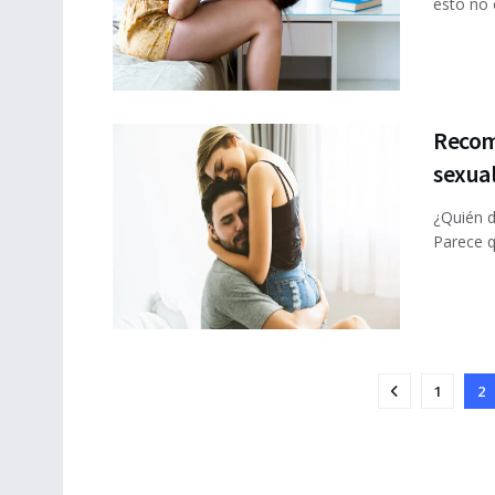
esto no o
Recom
sexual
¿Quién d
Parece q
1
2