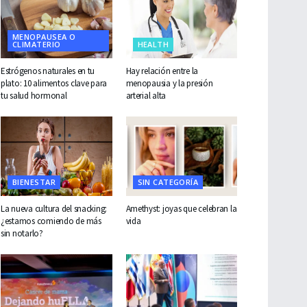
MENOPAUSEA O
CLIMATERIO
HEALTH
Estrógenos naturales en tu
Hay relación entre la
plato: 10 alimentos clave para
menopausia y la presión
tu salud hormonal
arterial alta
BIENESTAR
SIN CATEGORÍA
La nueva cultura del snacking:
Amethyst: joyas que celebran la
¿estamos comiendo de más
vida
sin notarlo?