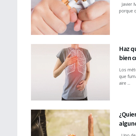
Javier M
porque qu
Haz q
bien c
Los méto
que fuma
aire ...
¿Quie
alguno
Uno de 