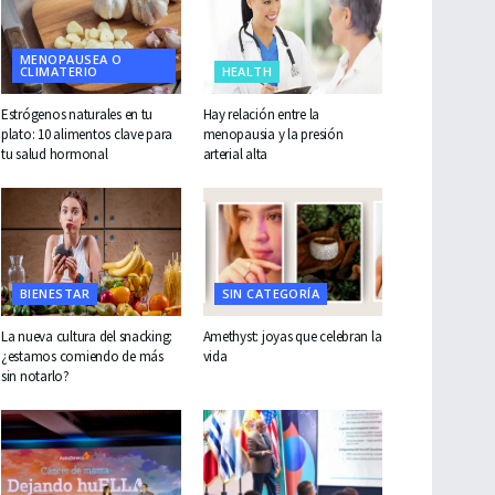
MENOPAUSEA O
CLIMATERIO
HEALTH
Estrógenos naturales en tu
Hay relación entre la
plato: 10 alimentos clave para
menopausia y la presión
tu salud hormonal
arterial alta
BIENESTAR
SIN CATEGORÍA
La nueva cultura del snacking:
Amethyst: joyas que celebran la
¿estamos comiendo de más
vida
sin notarlo?