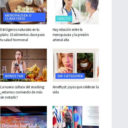
MENOPAUSEA O
CLIMATERIO
HEALTH
Estrógenos naturales en tu
Hay relación entre la
plato: 10 alimentos clave para
menopausia y la presión
tu salud hormonal
arterial alta
BIENESTAR
SIN CATEGORÍA
La nueva cultura del snacking:
Amethyst: joyas que celebran la
¿estamos comiendo de más
vida
sin notarlo?