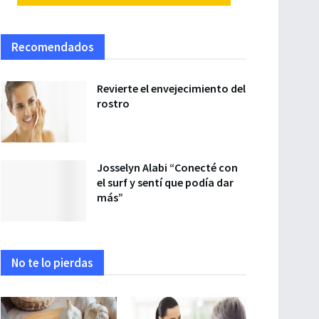
Recomendados
Revierte el envejecimiento del
rostro
Josselyn Alabi “Conecté con
el surf y sentí que podía dar
más”
No te lo pierdas