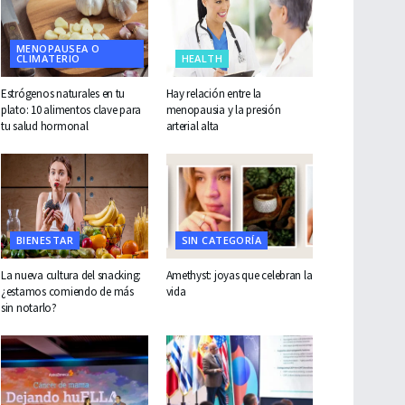
MENOPAUSEA O
CLIMATERIO
HEALTH
Estrógenos naturales en tu
Hay relación entre la
plato: 10 alimentos clave para
menopausia y la presión
tu salud hormonal
arterial alta
BIENESTAR
SIN CATEGORÍA
La nueva cultura del snacking:
Amethyst: joyas que celebran la
¿estamos comiendo de más
vida
sin notarlo?