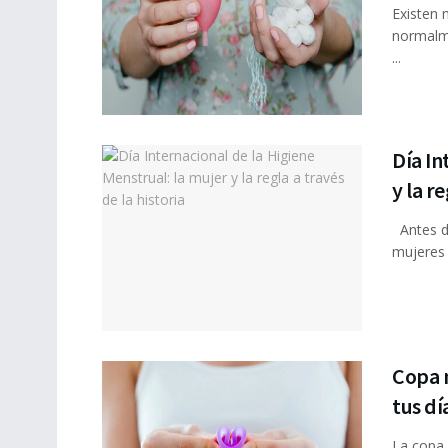
Existen 
normalme
...
Día In
y la r
Antes de
mujeres a
Copa m
tus día
La copa 