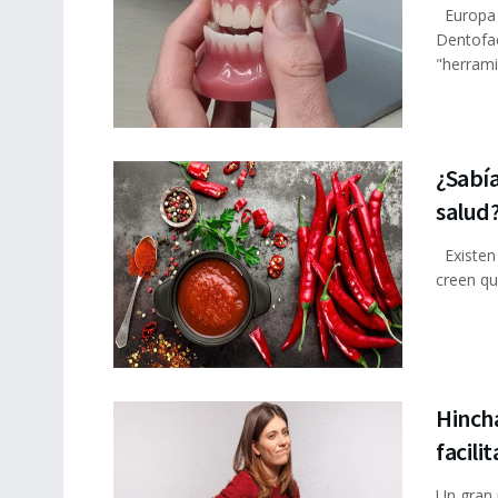
Europa 
Dentofac
"herramie
¿Sabía
salud
Existen 
creen que
Hincha
facili
Un gran 