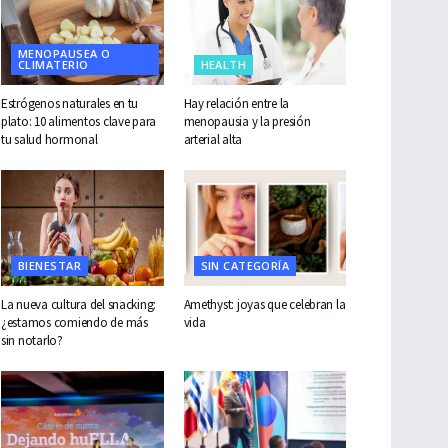
MENOPAUSEA O
CLIMATERIO
HEALTH
Estrógenos naturales en tu
Hay relación entre la
plato: 10 alimentos clave para
menopausia y la presión
tu salud hormonal
arterial alta
BIENESTAR
SIN CATEGORÍA
La nueva cultura del snacking:
Amethyst: joyas que celebran la
¿estamos comiendo de más
vida
sin notarlo?