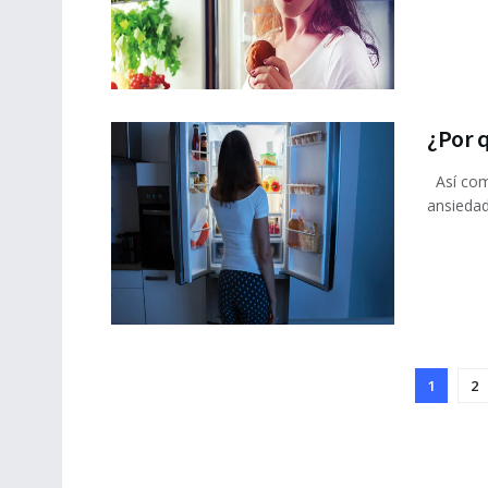
¿Por 
Así como
ansiedad
1
2