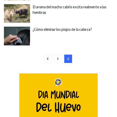
El aroma del macho cabrío excita realmente a las
hembras
¿Cómo eliminar los piojos de la cabeza?
1
2