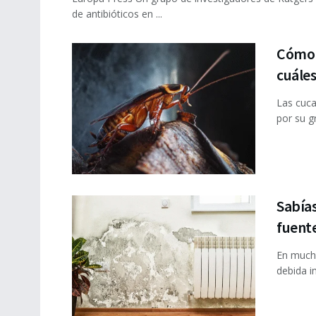
de antibióticos en ...
Cómo e
cuáles
Las cuca
por su g
Sabías
fuent
En mucha
debida i