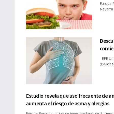
Europa P
Navarra 
Descu
comien
EFE Un e
(ISGlobal
Estudio revela que uso frecuente de an
aumenta el riesgo de asma y alergias
Europa Press Un grupo de investigadores de Rutgers 