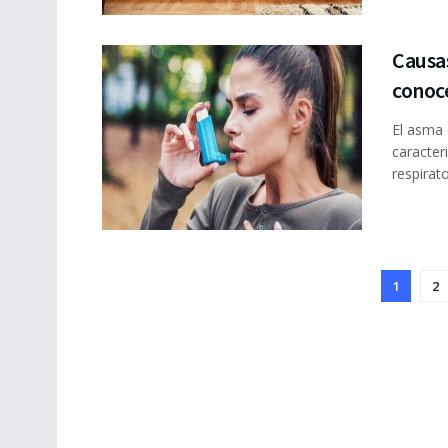
Causa
conoc
El asma 
caracter
respirator
1
2