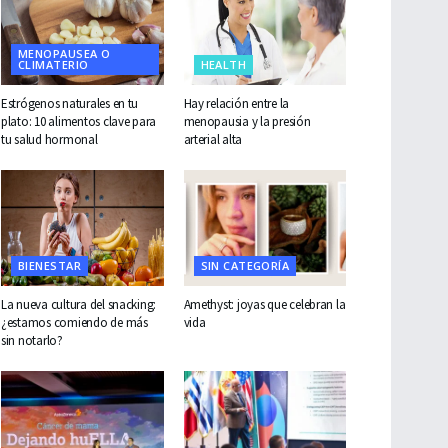
MENOPAUSEA O
CLIMATERIO
HEALTH
Estrógenos naturales en tu
Hay relación entre la
plato: 10 alimentos clave para
menopausia y la presión
tu salud hormonal
arterial alta
BIENESTAR
SIN CATEGORÍA
La nueva cultura del snacking:
Amethyst: joyas que celebran la
¿estamos comiendo de más
vida
sin notarlo?