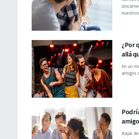
únicamen
nuestros 
¿Por 
allá qu
En un mu
amigos so
Podría
amigo
Bajar de