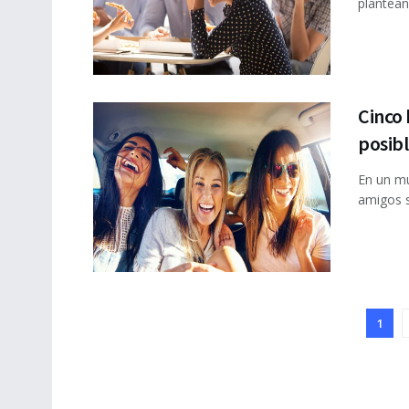
plantean
Cinco 
posibl
En un mu
amigos so
1