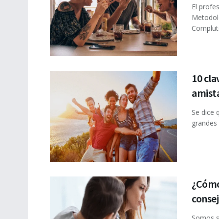
El profe
Metodolo
Complute
10 cla
amist
Se dice 
grandes 
¿Cómo 
consej
Somos s