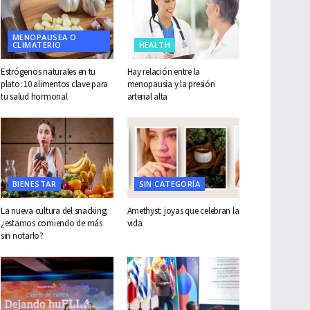
MENOPAUSEA O
CLIMATERIO
HEALTH
Estrógenos naturales en tu
Hay relación entre la
plato: 10 alimentos clave para
menopausia y la presión
tu salud hormonal
arterial alta
BIENESTAR
SIN CATEGORÍA
La nueva cultura del snacking:
Amethyst: joyas que celebran la
¿estamos comiendo de más
vida
sin notarlo?