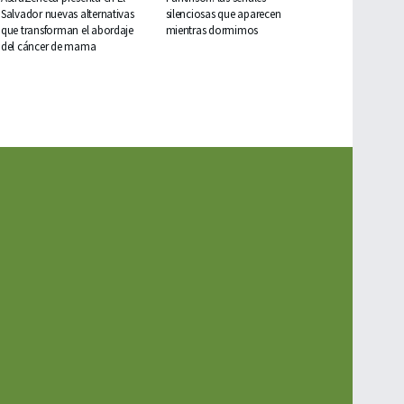
Salvador nuevas alternativas
silenciosas que aparecen
que transforman el abordaje
mientras dormimos
del cáncer de mama