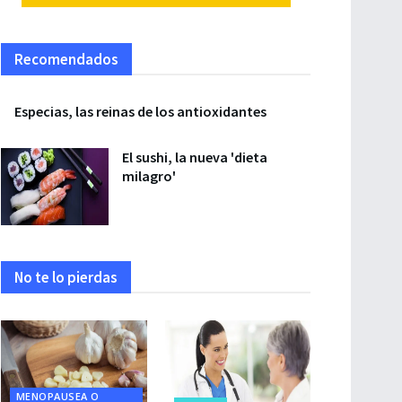
Recomendados
Especias, las reinas de los antioxidantes
El sushi, la nueva 'dieta
milagro'
No te lo pierdas
MENOPAUSEA O