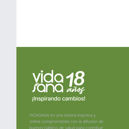
VIDASANA es una revista impresa y
online comprometida con la difusión de
buenos hábitos de salud para contribuir