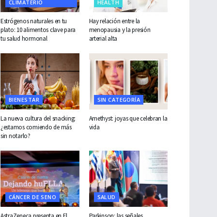
CLIMATERIO
HEALTH
Estrógenos naturales en tu
Hay relación entre la
plato: 10 alimentos clave para
menopausia y la presión
tu salud hormonal
arterial alta
BIENESTAR
SIN CATEGORÍA
La nueva cultura del snacking:
Amethyst: joyas que celebran la
¿estamos comiendo de más
vida
sin notarlo?
CÁNCER DE SENO
SALUD
AstraZeneca presenta en El
Parkinson: las señales