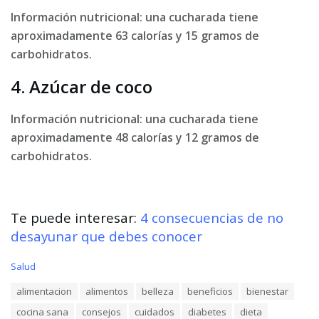
Información nutricional: una cucharada tiene
aproximadamente 63 calorías y 15 gramos de
carbohidratos.
4. Azúcar de coco
Información nutricional: una cucharada tiene
aproximadamente 48 calorías y 12 gramos de
carbohidratos.
Te puede interesar:
4 consecuencias de no
desayunar que debes conocer
C
Salud
a
T
alimentacion
alimentos
belleza
beneficios
bienestar
t
a
e
cocina sana
consejos
cuidados
diabetes
dieta
g
g