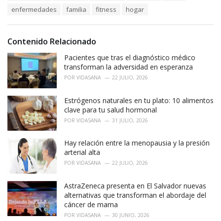
s
o
enfermedades
familia
fitness
hogar
:
r
i
e
Contenido Relacionado
s
:
Pacientes que tras el diagnóstico médico
transforman la adversidad en esperanza
POR
VIDASANA
22 JULIO, 2026
Estrógenos naturales en tu plato: 10 alimentos
clave para tu salud hormonal
POR
VIDASANA
31 JULIO, 2026
Hay relación entre la menopausia y la presión
arterial alta
POR
VIDASANA
22 JULIO, 2026
AstraZeneca presenta en El Salvador nuevas
alternativas que transforman el abordaje del
cáncer de mama
POR
VIDASANA
30 JUNIO, 2026