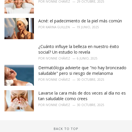
POR
IVONNE CHÁVEZ
29 OCTUBRE, 2025
s
:
Acné: el padecimiento de la piel más común
POR
KARINA GUILLEN
19 JUNIO, 2025
¿Cuánto influye la belleza en nuestro éxito
social? Un estudio lo revela
POR
IVONNE CHÁVEZ
6 JUNIO, 2025
Dermatóloga advierte que "no hay bronceado
saludable" pero si riesgo de melanoma
POR
IVONNE CHÁVEZ
30 OCTUBRE, 2025
Lavarse la cara más de dos veces al día no es
tan saludable como crees
POR
IVONNE CHÁVEZ
30 OCTUBRE, 2025
BACK TO TOP