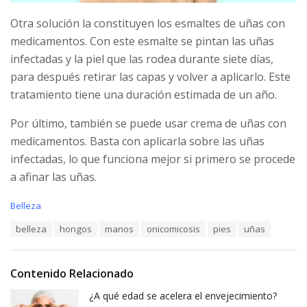
Otra solución la constituyen los esmaltes de uñas con
medicamentos. Con este esmalte se pintan las uñas
infectadas y la piel que las rodea durante siete días,
para después retirar las capas y volver a aplicarlo. Este
tratamiento tiene una duración estimada de un año.
Por último, también se puede usar crema de uñas con
medicamentos. Basta con aplicarla sobre las uñas
infectadas, lo que funciona mejor si primero se procede
a afinar las uñas.
C
Belleza
a
T
belleza
hongos
manos
onicomicosis
pies
uñas
t
a
e
g
g
s
o
Contenido Relacionado
:
r
i
¿A qué edad se acelera el envejecimiento?
e