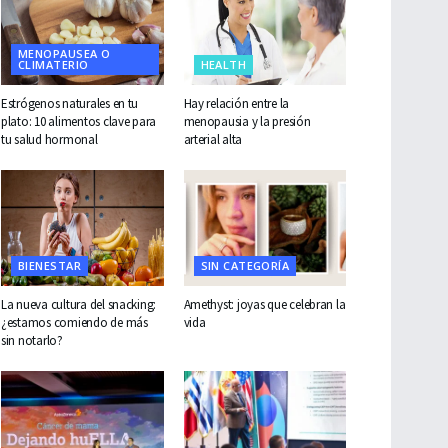
MENOPAUSEA O
CLIMATERIO
HEALTH
Estrógenos naturales en tu
Hay relación entre la
plato: 10 alimentos clave para
menopausia y la presión
tu salud hormonal
arterial alta
BIENESTAR
SIN CATEGORÍA
La nueva cultura del snacking:
Amethyst: joyas que celebran la
¿estamos comiendo de más
vida
sin notarlo?