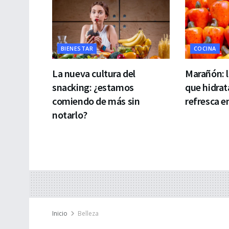
BIENESTAR
COCINA
La nueva cultura del
Marañón: l
snacking: ¿estamos
que hidrat
comiendo de más sin
refresca e
notarlo?
Inicio
Belleza