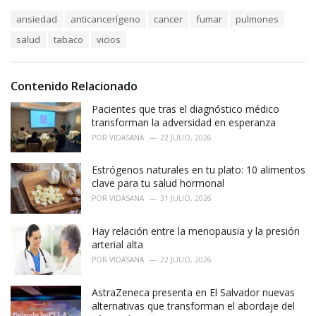
a
T
ansiedad
anticancerígeno
cancer
fumar
pulmones
t
a
e
salud
tabaco
vicios
g
g
s
o
:
r
i
Contenido Relacionado
e
Pacientes que tras el diagnóstico médico
s
:
transforman la adversidad en esperanza
POR
VIDASANA
22 JULIO, 2026
Estrógenos naturales en tu plato: 10 alimentos
clave para tu salud hormonal
POR
VIDASANA
31 JULIO, 2026
Hay relación entre la menopausia y la presión
arterial alta
POR
VIDASANA
22 JULIO, 2026
AstraZeneca presenta en El Salvador nuevas
alternativas que transforman el abordaje del