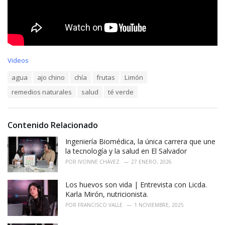
C
Videos
a
T
agua
ajo chino
chía
frutas
Limón
t
a
e
remedios naturales
salud
té verde
g
g
s
o
:
r
i
Contenido Relacionado
e
Ingeniería Biomédica, la única carrera que une
s
:
la tecnología y la salud en El Salvador
POR
IVONNE CHÁVEZ
27 ENERO, 2026
Los huevos son vida | Entrevista con Licda.
Karla Mirón, nutricionista.
POR
FRANCISCO VALLE
1 NOVIEMBRE, 2025