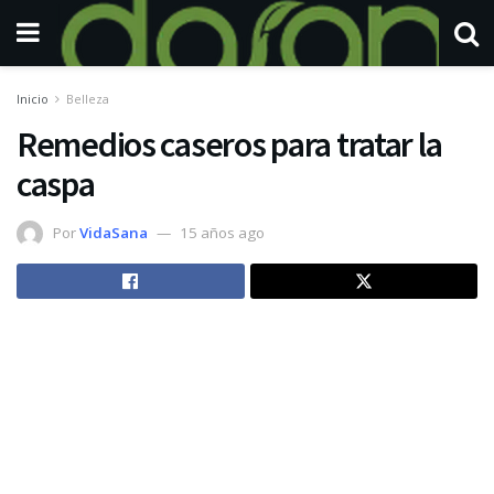
Inicio
Belleza
Remedios caseros para tratar la
caspa
Por
VidaSana
15 años ago