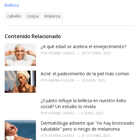
C
Belleza
a
T
cabello
caspa
limpieza
t
a
e
g
g
s
o
Contenido Relacionado
:
r
i
¿A qué edad se acelera el envejecimiento?
e
POR
IVONNE CHÁVEZ
29 OCTUBRE, 2025
s
:
Acné: el padecimiento de la piel más común
POR
KARINA GUILLEN
19 JUNIO, 2025
¿Cuánto influye la belleza en nuestro éxito
social? Un estudio lo revela
POR
IVONNE CHÁVEZ
6 JUNIO, 2025
Dermatóloga advierte que "no hay bronceado
saludable" pero si riesgo de melanoma
POR
IVONNE CHÁVEZ
30 OCTUBRE, 2025