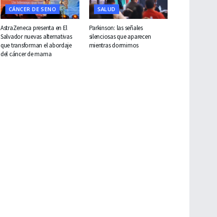
CÁNCER DE SENO
SALUD
AstraZeneca presenta en El
Parkinson: las señales
Salvador nuevas alternativas
silenciosas que aparecen
que transforman el abordaje
mientras dormimos
del cáncer de mama