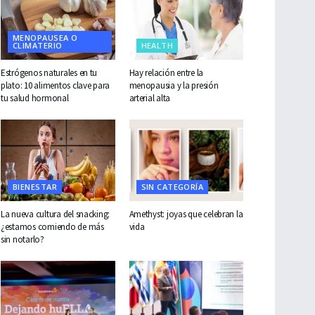
MENOPAUSEA O
CLIMATERIO
HEALTH
Estrógenos naturales en tu
Hay relación entre la
plato: 10 alimentos clave para
menopausia y la presión
tu salud hormonal
arterial alta
BIENESTAR
SIN CATEGORÍA
La nueva cultura del snacking:
Amethyst: joyas que celebran la
¿estamos comiendo de más
vida
sin notarlo?