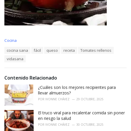
C
Cocina
a
T
cocina sana
fácil
queso
receta
Tomates rellenos
t
a
e
vidasana
g
g
s
o
:
r
i
Contenido Relacionado
e
¿Cuáles son los mejores recipientes para
s
:
llevar almuerzos?
POR
IVONNE CHÁVEZ
29 OCTUBRE, 2025
El truco viral para recalentar comida sin poner
en riesgo la salud
POR
IVONNE CHÁVEZ
30 OCTUBRE, 2025