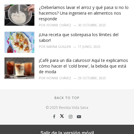
¿Deberíamos lavar el arroz y qué pasa si no lo
hacemos? Una ingeniera en alimentos nos
responde
POR
IVONNE CHÁVEZ
30 OCTUBRE, 2025
¡Una receta que sobrepasa los límites del
sabor!
POR
KARINA GUILLEN
17 JUNIO, 2025
¡Café para un día caluroso! Aquí te explicamos
cómo hacer el 'cold brew', la bebida que está
de moda
POR
IVONNE CHÁVEZ
29 OCTUBRE, 2025
BACK TO TOP
© 2025 Revista Vida Sana
Salir de la versión móvil