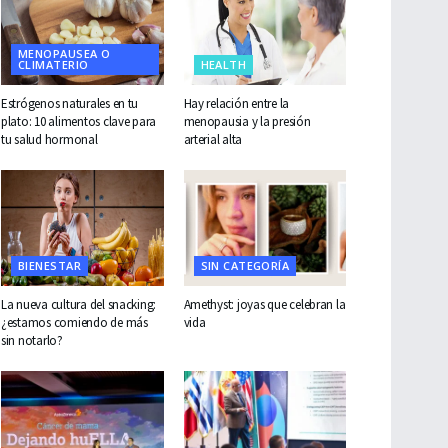
MENOPAUSEA O
CLIMATERIO
HEALTH
Estrógenos naturales en tu
Hay relación entre la
plato: 10 alimentos clave para
menopausia y la presión
tu salud hormonal
arterial alta
BIENESTAR
SIN CATEGORÍA
La nueva cultura del snacking:
Amethyst: joyas que celebran la
¿estamos comiendo de más
vida
sin notarlo?