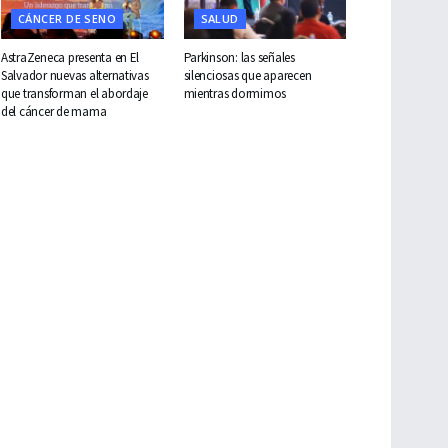
CÁNCER DE SENO
SALUD
AstraZeneca presenta en El
Parkinson: las señales
Salvador nuevas alternativas
silenciosas que aparecen
que transforman el abordaje
mientras dormimos
del cáncer de mama