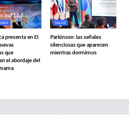
 SENO
SALUD
a presenta en El
Parkinson: las señales
nuevas
silenciosas que aparecen
as que
mientras dormimos
n el abordaje del
 mama