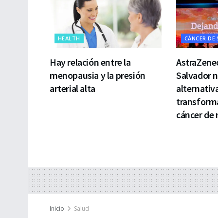
HEALTH
CÁNCER DE
Hay relación entre la
AstraZenec
menopausia y la presión
Salvador 
arterial alta
alternativ
transforma
cáncer de
Inicio
Salud