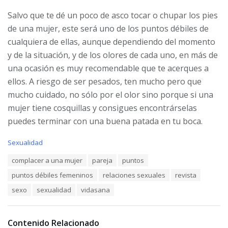
Salvo que te dé un poco de asco tocar o chupar los pies
de una mujer, este será uno de los puntos débiles de
cualquiera de ellas, aunque dependiendo del momento
y de la situación, y de los olores de cada uno, en más de
una ocasión es muy recomendable que te acerques a
ellos. A riesgo de ser pesados, ten mucho pero que
mucho cuidado, no sólo por el olor sino porque si una
mujer tiene cosquillas y consigues encontrárselas
puedes terminar con una buena patada en tu boca.
C
Sexualidad
a
T
complacer a una mujer
pareja
puntos
t
a
e
puntos débiles femeninos
relaciones sexuales
revista
g
g
s
o
sexo
sexualidad
vidasana
:
r
i
e
Contenido Relacionado
s