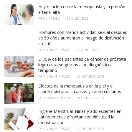
:
Hay relación entre la menopausia y la presión
arterial alta
POR
VIDASANA
22 JULIO, 2026
Hombres con menos actividad sexual después
de 50 años aumentan el riesgo de disfunción
eréctil
POR
IVONNE CHÁVEZ
21 JULIO, 2025
El 75% de los pacientes de cáncer de próstata
logra curarse gracias a un diagnóstico
temprano
POR
IVONNE CHÁVEZ
29 OCTUBRE, 2025
Efectos de la menopausia en la piel y el
cabello: síntomas, causas y cómo cuidarlos
POR
KARINA GUILLEN
29 OCTUBRE, 2025
Higiene Menstrual: Niñas y adolescentes en
Latinoamérica afrontan con dificultad la
menstruación
POR
IVONNE CHÁVEZ
29 OCTUBRE, 2025