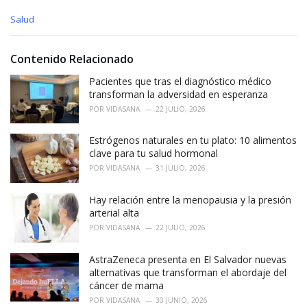
C
Salud
a
t
e
Contenido Relacionado
g
o
Pacientes que tras el diagnóstico médico
r
transforman la adversidad en esperanza
i
POR
VIDASANA
22 JULIO, 2026
e
s
Estrógenos naturales en tu plato: 10 alimentos
:
clave para tu salud hormonal
POR
VIDASANA
31 JULIO, 2026
Hay relación entre la menopausia y la presión
arterial alta
POR
VIDASANA
22 JULIO, 2026
AstraZeneca presenta en El Salvador nuevas
alternativas que transforman el abordaje del
cáncer de mama
POR
VIDASANA
30 JUNIO, 2026