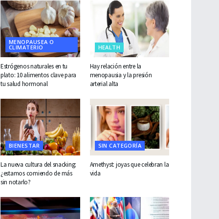
MENOPAUSEA O
CLIMATERIO
HEALTH
Estrógenos naturales en tu
Hay relación entre la
plato: 10 alimentos clave para
menopausia y la presión
tu salud hormonal
arterial alta
BIENESTAR
SIN CATEGORÍA
La nueva cultura del snacking:
Amethyst: joyas que celebran la
¿estamos comiendo de más
vida
sin notarlo?