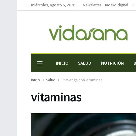
miércoles, agosto 5, 2026
Newsletter
Kiosko digital
Di
INICIO
SALUD
NUTRICIÓN
Inicio
Salud
Prevenga con vitaminas
vitaminas