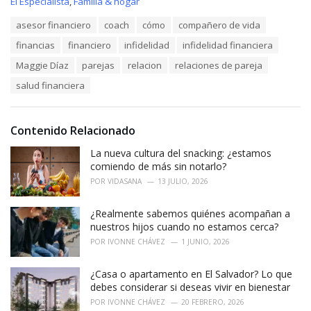
C
El Especialista
,
Familia & hogar
a
T
asesor financiero
coach
cómo
compañero de vida
t
a
e
financias
financiero
infidelidad
infidelidad financiera
g
g
s
o
Maggie Díaz
parejas
relacion
relaciones de pareja
:
r
salud financiera
i
e
s
:
Contenido Relacionado
La nueva cultura del snacking: ¿estamos
comiendo de más sin notarlo?
POR
VIDASANA
13 JULIO, 2026
¿Realmente sabemos quiénes acompañan a
nuestros hijos cuando no estamos cerca?
POR
IVONNE CHÁVEZ
1 JUNIO, 2026
¿Casa o apartamento en El Salvador? Lo que
debes considerar si deseas vivir en bienestar
POR
IVONNE CHÁVEZ
20 FEBRERO, 2026