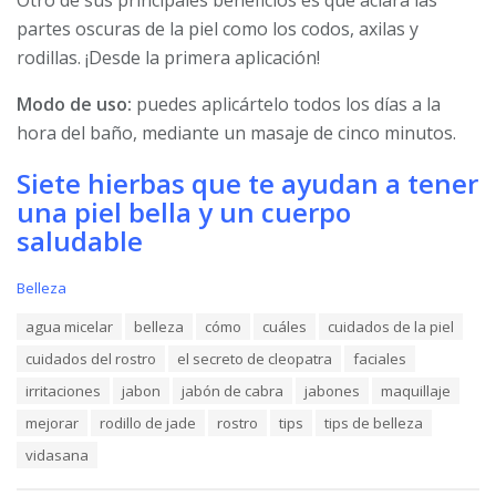
Otro de sus principales beneficios es que aclara las
partes oscuras de la piel como los codos, axilas y
rodillas. ¡Desde la primera aplicación!
Modo de uso:
puedes aplicártelo todos los días a la
hora del baño, mediante un masaje de cinco minutos.
Siete hierbas que te ayudan a tener
una piel bella y un cuerpo
saludable
C
Belleza
a
T
agua micelar
belleza
cómo
cuáles
cuidados de la piel
t
a
e
cuidados del rostro
el secreto de cleopatra
faciales
g
g
s
o
irritaciones
jabon
jabón de cabra
jabones
maquillaje
:
r
mejorar
rodillo de jade
rostro
tips
tips de belleza
i
e
vidasana
s
: