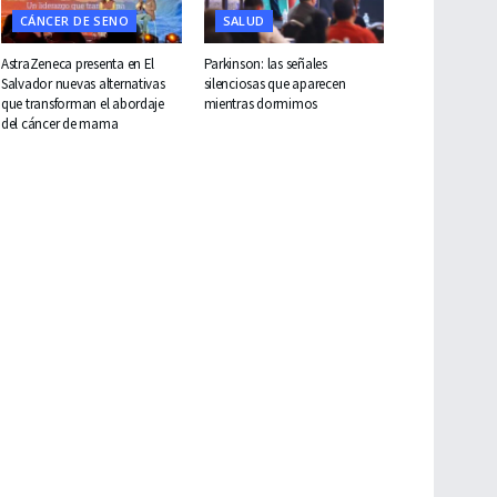
CÁNCER DE SENO
SALUD
AstraZeneca presenta en El
Parkinson: las señales
Salvador nuevas alternativas
silenciosas que aparecen
que transforman el abordaje
mientras dormimos
del cáncer de mama