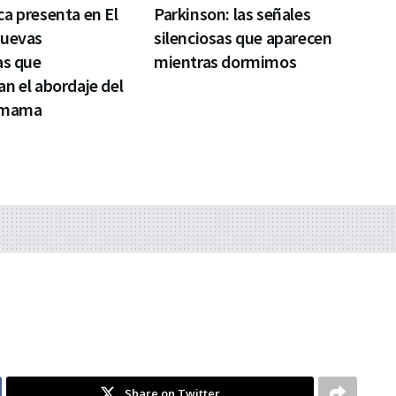
a presenta en El
Parkinson: las señales
nuevas
silenciosas que aparecen
as que
mientras dormimos
n el abordaje del
 mama
Share on Twitter