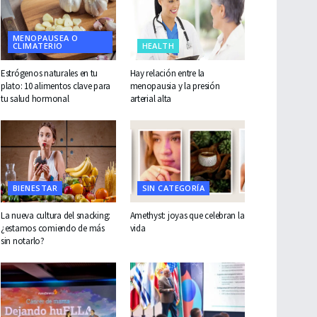
MENOPAUSEA O
CLIMATERIO
HEALTH
Estrógenos naturales en tu
Hay relación entre la
plato: 10 alimentos clave para
menopausia y la presión
tu salud hormonal
arterial alta
BIENESTAR
SIN CATEGORÍA
La nueva cultura del snacking:
Amethyst: joyas que celebran la
¿estamos comiendo de más
vida
sin notarlo?