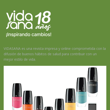
VIDASANA es una revista impresa y online comprometida con la
difusión de buenos hábitos de salud para contribuir con un
mejor estilo de vida.