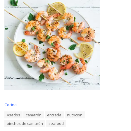
C
Cocina
a
T
Asados
camarón
entrada
nutricion
t
a
e
pinchos de camarón
seafood
g
g
s
o