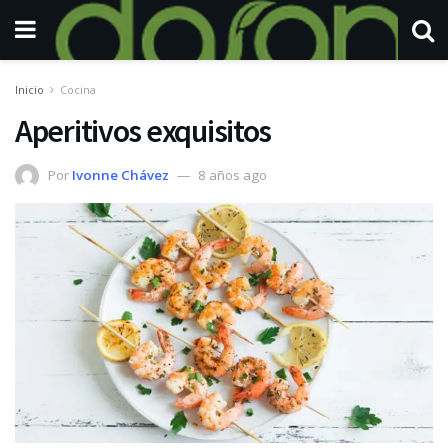
Inicio
Cocina
Aperitivos exquisitos
Por
Ivonne Chávez
8 años ago