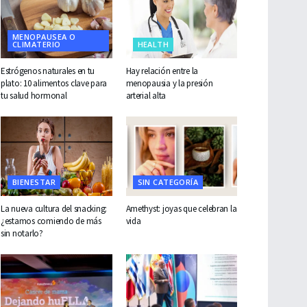
MENOPAUSEA O
CLIMATERIO
HEALTH
Estrógenos naturales en tu
Hay relación entre la
plato: 10 alimentos clave para
menopausia y la presión
tu salud hormonal
arterial alta
BIENESTAR
SIN CATEGORÍA
La nueva cultura del snacking:
Amethyst: joyas que celebran la
¿estamos comiendo de más
vida
sin notarlo?