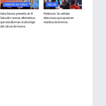
CÁNCER DE SENO
SALUD
AstraZeneca presenta en El
Parkinson: las señales
Salvador nuevas alternativas
silenciosas que aparecen
que transforman el abordaje
mientras dormimos
del cáncer de mama